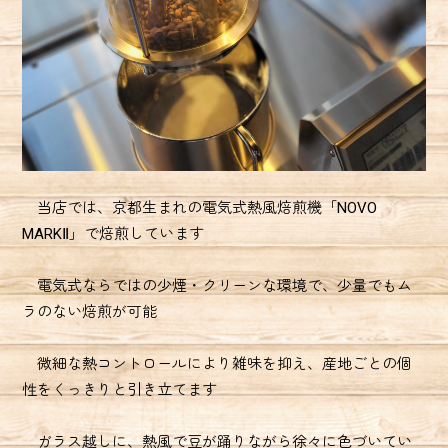
当店では、京都生まれの電気式熱風焙煎機「NOVO
MARKⅡ」で焙煎しています
電気式ならではの少煙・クリーンな環境で、少量でもム
ラのない焙煎が可能
微細な熱コントロールにより雑味を抑え、産地ごとの個
性をくっきりと引き立てます
ガラス越しに、熱風で豆が踊りながら徐々に色づいてい