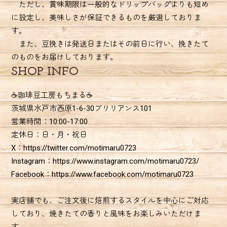
ただし、賞味期限は一般的なドリップバッグよりも短め
に設定し、美味しさが保証できるものを厳選しておりま
す。
また、豆挽きは発送日またはその前日に行い、挽きたて
のものをお届けしております。
SHOP INFO
☕珈琲豆工房もちまる☕
茨城県水戸市西原1-6-30ブリリアンス101
営業時間：10:00-17:00
定休日：日・月・祝日
X：https://twitter.com/motimaru0723
Instagram：https://www.instagram.com/motimaru0723/
Facebook：https://www.facebook.com/motimaru0723
実店舗でも、ご注文後に焙煎するスタイルを中心にご対応
しており、焼きたての香りと風味をお楽しみいただけま