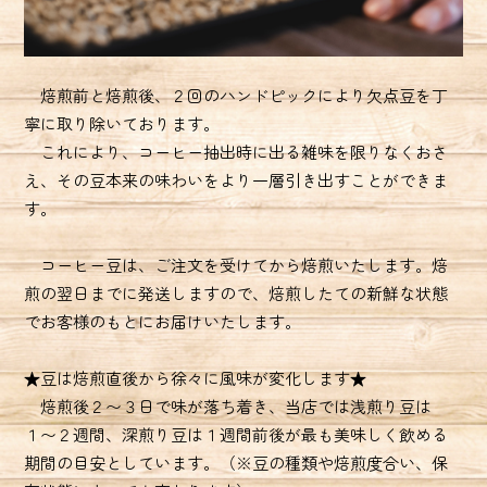
焙煎前と焙煎後、２回のハンドピックにより欠点豆を丁
寧に取り除いております。
これにより、コーヒー抽出時に出る雑味を限りなくおさ
え、その豆本来の味わいをより一層引き出すことができま
す。
コーヒー豆は、ご注文を受けてから焙煎いたします。焙
煎の翌日までに発送しますので、焙煎したての新鮮な状態
でお客様のもとにお届けいたします。
★豆は焙煎直後から徐々に風味が変化します★
焙煎後２〜３日で味が落ち着き、当店では浅煎り豆は
１〜２週間、深煎り豆は１週間前後が最も美味しく飲める
期間の目安としています。（※豆の種類や焙煎度合い、保