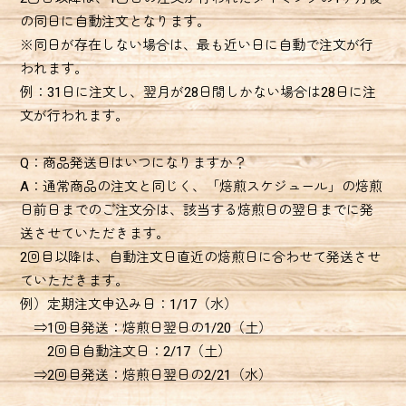
の同日に自動注文となります。
※同日が存在しない場合は、最も近い日に自動で注文が行
われます。
例：31日に注文し、翌月が28日間しかない場合は28日に注
文が行われます。
Q：商品発送日はいつになりますか？
A：通常商品の注文と同じく、「焙煎スケジュール」の焙煎
日前日までのご注文分は、該当する焙煎日の翌日までに発
送させていただきます。
2回目以降は、自動注文日直近の焙煎日に合わせて発送させ
ていただきます。
例）定期注文申込み日：1/17（水）
⇒1回目発送：焙煎日翌日の1/20（土）
2回目自動注文日：2/17（土）
⇒2回目発送：焙煎日翌日の2/21（水）