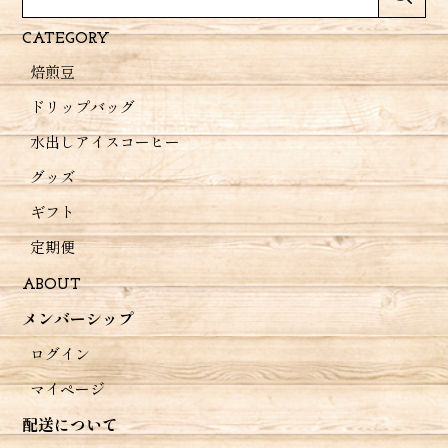
CATEGORY
焙煎豆
エチオピア 100g マガリッサ ナチュラル
2026/05/28
ドリップバッグ
水出しアイスコーヒー
やっぱりエチオピア好きだ〜☺️
グッズ
レビューありがとうございます(❁ᴗ͈ˬᴗ͈) エチオ
ギフト
ピア愛が溢れていますꉂ🤣𐤔やっぱり飲みたく
なる〜♪
定期便
ABOUT
メンバーシップ
【セール】 インドネシア 120g マンデリン ビンタンリマ
ログイン
2026/05/28
マイページ
久しぶりに、フレンチロースト寄りのマンデリン飲みまし
配送について
た。甘い、お菓子にぴったり☺️甘苦な感じがいい感じです