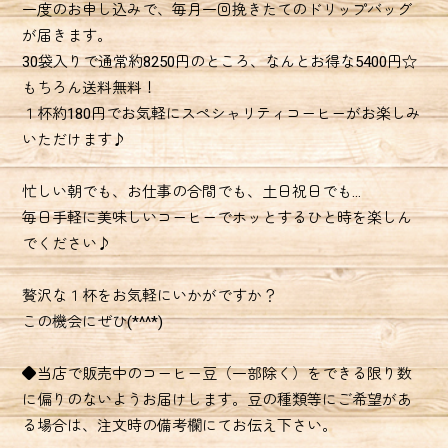
一度のお申し込みで、毎月一回挽きたてのドリップバッグ
が届きます。
30袋入りで通常約8250円のところ、なんとお得な5400円☆
もちろん送料無料！
１杯約180円でお気軽にスペシャリティコーヒーがお楽しみ
いただけます♪
忙しい朝でも、お仕事の合間でも、土日祝日でも…
毎日手軽に美味しいコーヒーでホッとするひと時を楽しん
でください♪
贅沢な１杯をお気軽にいかがですか？
この機会にぜひ(*^^*)
◆当店で販売中のコーヒー豆（一部除く）をできる限り数
に偏りのないようお届けします。豆の種類等にご希望があ
る場合は、注文時の備考欄にてお伝え下さい。