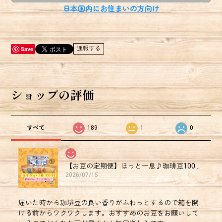
日本国内にお住まいの方向け
Save
通報する
ショップの評価
すべて
189
1
0
【お豆の定期便】ほっと一息♪珈琲豆100g×3種セット◆送料無料◆
2026/07/15
届いた時から珈琲豆の良い香りがふわっとするので箱を開
ける前からワクワクします。おすすめのお豆をお願いして