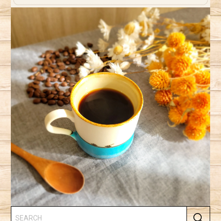
レビューありがとうございます(❁ᴗ͈ˬᴗ͈) お好き
なコーヒーラインナップに加えてもらって嬉
しいです✨️またいつでも飲みたくなりましたら
どーぞです🙋おまけコーヒーもごゆっくり楽
しんでみてください(⁎ᴗ͈ˬᴗ͈⁎)
❀✿はなまるブレンド✿❀ 100g
2026/05/28
はなまるブレンド😍ホント紅茶みたい👍 近くに住んでたら
毎日通って、注文して飲みたい☺️
レビューありがとうございます(❁ᴗ͈ˬᴗ͈) 紅茶感
のある華やかな味わいが楽しめたかと思いま
す🌸 毎日通いたいだなんて最高に嬉しいお言
葉*.(๓´͈ ˘ `͈๓).*毎日注文されたい！ꉂ🤣𐤔