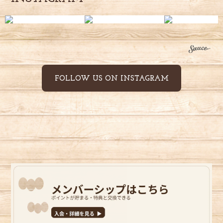
去年初めて飲んで感動して、また夏を待ってました♪ もち
まるさんのブレンドは優しくて大好きです(´∀｀) おまけも
いつもありがとうございます╰(*´︶`*)╯♡
レビューありがとうございます(❁ᴗ͈ˬᴗ͈) 去年も
飲んでくださって、そして待ち遠しく思って
FOLLOW US ON INSTAGRAM
くださっていたなんて、こちらこそ感動で
す！✨️ 大好きだなんてもったいなきお言葉も
嬉しすぎる(*≧∀≦*) おまけ含めてどうぞ楽し
んでコーヒータイムをお過ごしください🙋
【New!】 ホンジュラス 240g インティブカ ウォッシュド
2026/07/08
私の好きなコーヒーの香りがしました。 また、注文しま
す。 おまけのコーヒーは、まだ飲んでないから感想はかけ
ません。