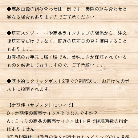
◆商品画像の組み合わせは一例です。実際の組み合わせと
異なる場合もありますのでご了承ください。
◆焙煎スケジュールや商品ラインナップの関係から、注文
後焙煎豆だけではなく、直近の焙煎日の豆を使用すること
もあります。
お客様のお手元に届く頃でも、美味しさが保証されている
ものを厳選しておりますので、ご了承願います。
◆基本的にクリックポスト2箱で分割配送し、お届け先のポ
ストに投函されます。
【定期便（サブスク）について】
Q：定期便の販売サイクルとはなんですか？
A：こちらの商品の販売サイクルは1ヶ月で継続回数の指定
はありません。
2回目以降は、1回目の注文が行われたタイミングの1ヶ月後