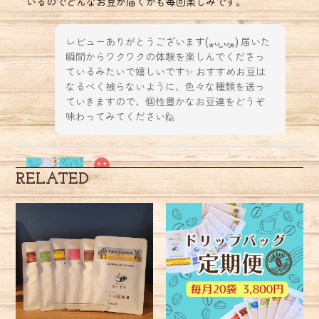
いるのでどんなお豆が届くかも毎回楽しみです。
レビューありがとうございます(⁎ᴗ͈ˬᴗ͈⁎) 届いた
瞬間からワクワクの体験を楽しんでくださっ
ているみたいで嬉しいです✨️ おすすめお豆は
なるべく被らないように、色々な種類を送っ
ていきますので、個性豊かなお豆達をどうぞ
味わってみてください🙋
RELATED
【定期便】お仕事のおともにドリップバッグ♪毎月20杯プラン（送料無料）
2026/07/13
いつも美味しいコーヒーありがとうございます。 とても香
りがよく、そしていろいろな国のコーヒーを楽しめて毎日
美味しい時間を持てています。 時々お茶に尋ねてくれる友
達も、コーヒーのリクエストをします。 これからも、美味
しいコーヒー楽しみにしています。よろしくお願いしま
す。