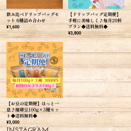
レビューありがとうございます(⁎ᴗ͈ˬᴗ͈⁎) こちら
飲み比べドリップバッグセ
【ドリップバッグ定期便】
こそいつもたくさん、そして楽しんで飲んで
ット 6種詰め合わせ
手軽に美味しく♪毎月20杯
いただけている様子が伝わってきて、とても
プラン◆送料無料◆
¥1,600
嬉しいです*.(๓´͈ ˘ `͈๓).* お友達さんとのお茶会
¥3,800
いいですね♪コーヒーでほっこりした時間を
過ごしていただけたなら幸いです✨️こちらこそ
今後ともどうぞよろしくお願いいたします
(❁ᴗ͈ˬᴗ͈)
デカフェ 100g メキシコ チアパス
2026/07/10
【お豆の定期便】ほっと一
息♪珈琲豆100g×3種セッ
ト◆送料無料◆
✫✬なぎさまるブレンド✬✫ 100g
2026/07/10
¥3,000
INSTAGRAM